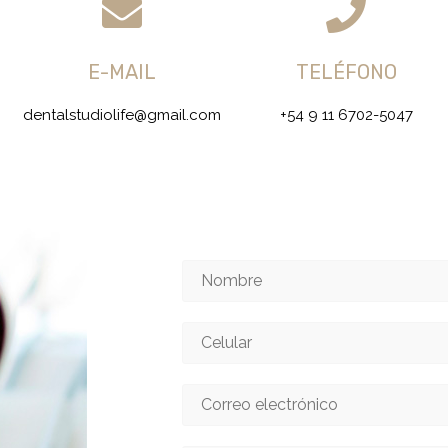
E-MAIL
TELÉFONO
dentalstudiolife@gmail.com
+54 9 11 6702-5047
N
o
m
b
C
r
e
e
l
*
u
C
l
o
a
r